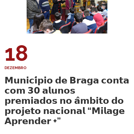
18
DEZEMBRO
𝗠𝘂𝗻𝗶𝗰𝗶́𝗽𝗶𝗼 𝗱𝗲 𝗕𝗿𝗮𝗴𝗮 𝗰𝗼𝗻𝘁𝗮
𝗰𝗼𝗺 𝟯𝟬 𝗮𝗹𝘂𝗻𝗼𝘀
𝗽𝗿𝗲𝗺𝗶𝗮𝗱𝗼𝘀 𝗻𝗼 𝗮̂𝗺𝗯𝗶𝘁𝗼 𝗱𝗼
𝗽𝗿𝗼𝗷𝗲𝘁𝗼 𝗻𝗮𝗰𝗶𝗼𝗻𝗮𝗹 “𝗠𝗶𝗹𝗮𝗴𝗲
𝗔𝗽𝗿𝗲𝗻𝗱𝗲𝗿 +”