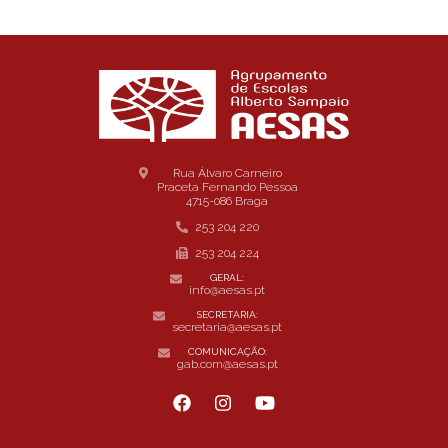
Rua Álvaro Carneiro
Praceta Fernando Pessoa
4715-086 Braga
253 204 220
253 204 224
GERAL:
info@aesas.pt
SECRETARIA:
secretaria@aesas.pt
COMUNICAÇÃO:
gab.com@aesas.pt