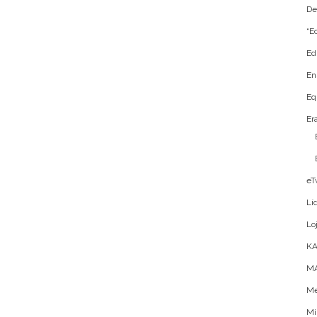
De
“E
Ed
En
Eq
Er
eT
Lí
Lo
K
MA
Me
Mi