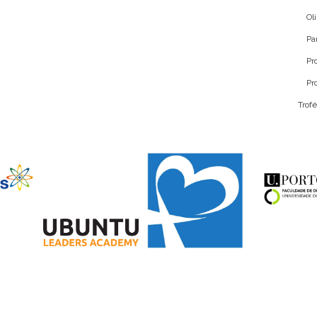
Ol
Pa
Pr
Pr
Trof