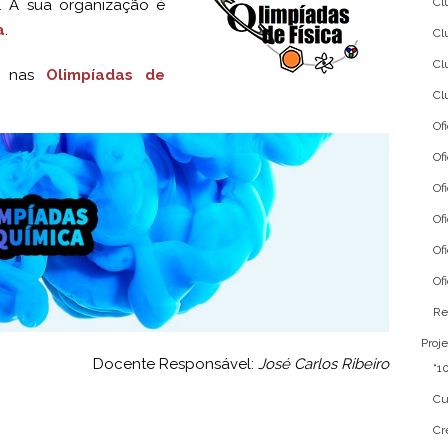
Cl
. A sua organização é
a
.
Cl
Cl
os nas
Olimpíadas de
Cl
Of
Of
Of
Of
Of
Of
Re
Proje
Docente Responsável:
José Carlos Ribeiro
“1
Cu
Cr