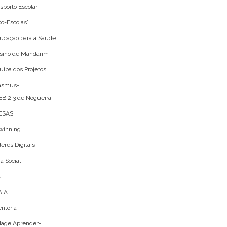
sporto Escolar
co-Escolas”
ucação para a Saúde
sino de Mandarim
uipa dos Projetos
asmus+
EB 2,3 de Nogueira
ESAS
winning
deres Digitais
ja Social
A
IA
ntoria
lage Aprender+