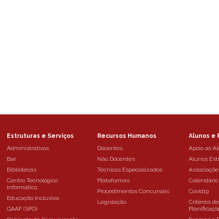
Estruturas e Serviços
Recursos Humanos
Alunos e 
Administrativos
Docentes
Apoio ao A
Bar
Não Docentes
Alunos Est
Bibliotecas
Técnicos Especializados
Associaçõe
Centro Tecnológico
Plataformas
Calendário
Informático
Procedimentos Concursais
Covid19
Educação Inclusiva
Legislação
Critérios d
GAAF (SPO)
Planificaçõ