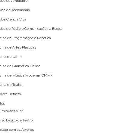
ube do Ambiente
ube de Astronomia
ube Ciência Viva
ube de Rádio e Comunicação na Escola
icina de Programação e Robótica
icina de Artes Plásticas
icina de Latim
icina de Gramática Online
icina de Música Moderna (OMM)
icina de Teatro
vista Defacto
tos
0 minutos a ler”
rso Básico de Teatro
escer com as Árvores