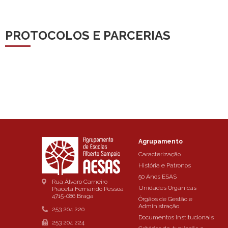
PROTOCOLOS E PARCERIAS
Agrupamento
Caracterização
História e Patronos
50 Anos ESAS
Rua Álvaro Carneiro
Unidades Orgânicas
Praceta Fernando Pessoa
4715-086 Braga
Órgãos de Gestão e
Administração
253 204 220
Documentos Institucionais
253 204 224