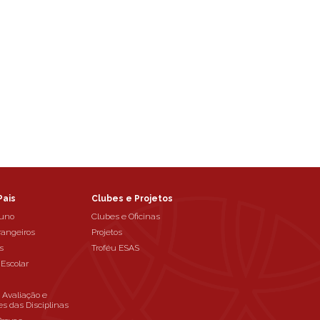
Pais
Clubes e Projetos
luno
Clubes e Oficinas
rangeiros
Projetos
s
Troféu ESAS
 Escolar
e Avaliação e
es das Disciplinas