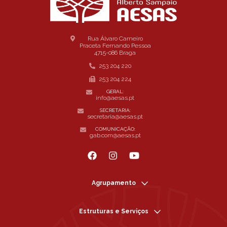
Rua Álvaro Carneiro
Praceta Fernando Pessoa
4715-086 Braga
253 204 220
253 204 224
GERAL:
info@aesas.pt
SECRETARIA:
secretaria@aesas.pt
COMUNICAÇÃO:
gab.com@aesas.pt
Agrupamento
Estruturas e Serviços