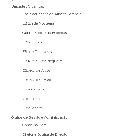
Unidades Orgânicas
Esc. Secundária de Alberto Sampaio
EB 2,3 de Nogueira
Centro Escolar de Esporões
EB1 de Lomar
EB1 de Trandeiras
EB N.º1 e JI de Nogueira
EB1 e JI de Arcos
EB1 e JI de Fraião
JI de Carvalho
JI de Lomar
JI de Monte
Órgãos de Gestão e Administração
Conselho Geral
Diretor e Equipa de Direção