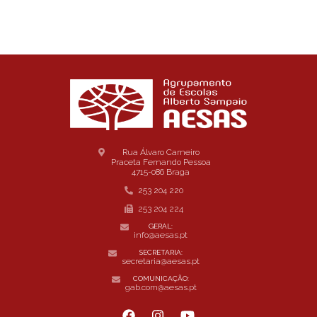
Rua Álvaro Carneiro
Praceta Fernando Pessoa
4715-086 Braga
253 204 220
253 204 224
GERAL:
info@aesas.pt
SECRETARIA:
secretaria@aesas.pt
COMUNICAÇÃO:
gab.com@aesas.pt