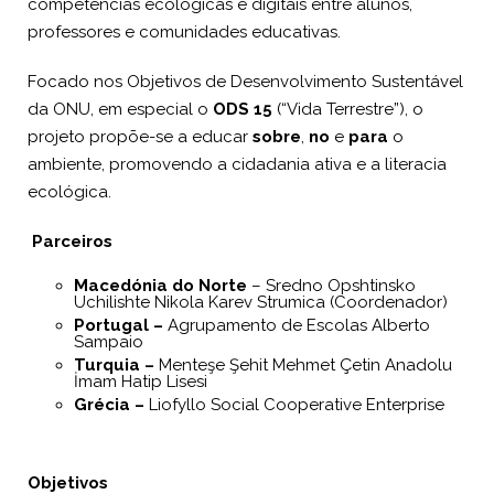
competências ecológicas e digitais entre alunos,
professores e comunidades educativas.
Focado nos Objetivos de Desenvolvimento Sustentável
da ONU, em especial o
ODS 15
(“Vida Terrestre”), o
projeto propõe-se a educar
sobre
,
no
e
para
o
ambiente, promovendo a cidadania ativa e a literacia
ecológica.
Parceiros
Macedónia do Norte
– Sredno Opshtinsko
Uchilishte Nikola Karev Strumica (Coordenador)
Portugal –
Agrupamento de Escolas Alberto
Sampaio
Turquia –
Menteşe Şehit Mehmet Çetin Anadolu
İmam Hatip Lisesi
Grécia –
Liofyllo Social Cooperative Enterprise
Objetivos