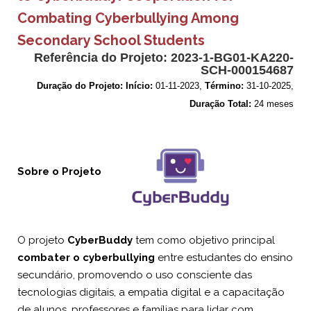
Combating Cyberbullying Among
Secondary School Students
Referência do Projeto:
2023-1-BG01-KA220-
SCH-000154687
Duração do Projeto:
Início:
01-11-2023,
Término:
31-10-2025,
Duração Total:
24 meses
Sobre o Projeto
O projeto
CyberBuddy
tem como objetivo principal
combater o cyberbullying
entre estudantes do ensino
secundário, promovendo o uso consciente das
tecnologias digitais, a empatia digital e a capacitação
de alunos, professores e famílias para lidar com