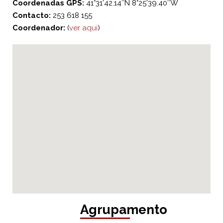
Coordenadas GPS:
41°31’42.14″N 8°25’39.40″W
Contacto:
253 618 155
Coordenador:
(
ver aqui
)
Agrupamento