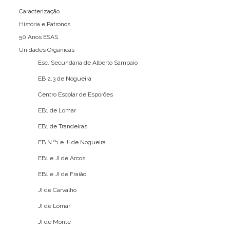
Caracterização
História e Patronos
50 Anos ESAS
Unidades Orgânicas
Esc. Secundária de Alberto Sampaio
EB 2,3 de Nogueira
Centro Escolar de Esporões
EB1 de Lomar
EB1 de Trandeiras
EB N.º1 e JI de Nogueira
EB1 e JI de Arcos
EB1 e JI de Fraião
JI de Carvalho
JI de Lomar
JI de Monte