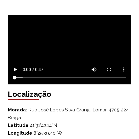
Localização
Morada:
Rua José Lopes Silva Granja, Lomar, 4705-224
Braga
Latitude
41°31’42.14″N
Longitude
8°25’39.40″W