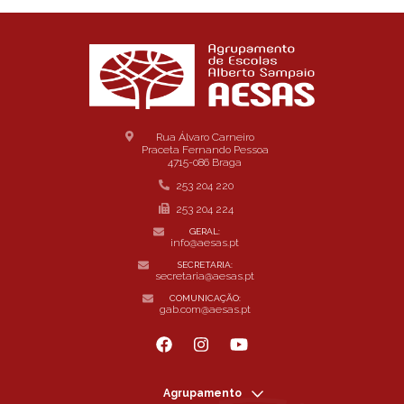
Rua Álvaro Carneiro
Praceta Fernando Pessoa
4715-086 Braga
253 204 220
253 204 224
GERAL:
info@aesas.pt
SECRETARIA:
secretaria@aesas.pt
COMUNICAÇÃO:
gab.com@aesas.pt
Agrupamento