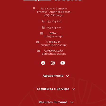
Rua Álvaro Carneiro
Praceta Fernando Pessoa
4715-086 Braga
253 204 220
253 204 224
GERAL:
info@aesas.pt
SECRETARIA:
secretaria@aesas.pt
COMUNICAÇÃO:
gab.com@aesas.pt
Agrupamento
Estruturas e Serviços
Recursos Humanos