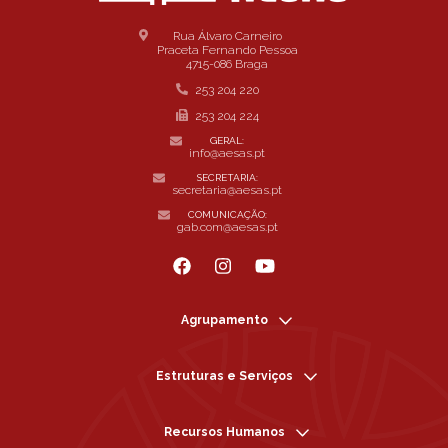
Rua Álvaro Carneiro
Praceta Fernando Pessoa
4715-086 Braga
253 204 220
253 204 224
GERAL:
info@aesas.pt
SECRETARIA:
secretaria@aesas.pt
COMUNICAÇÃO:
gab.com@aesas.pt
Agrupamento
Estruturas e Serviços
Recursos Humanos