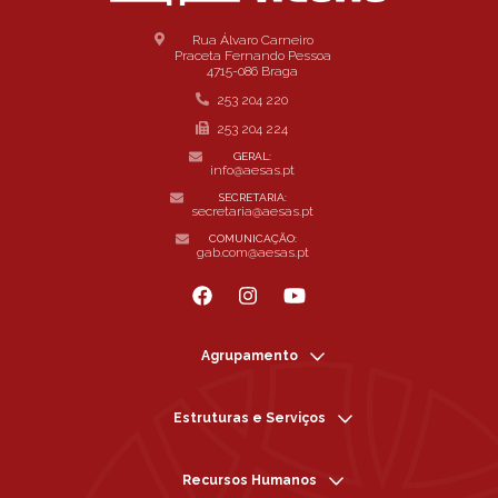
Rua Álvaro Carneiro
Praceta Fernando Pessoa
4715-086 Braga
253 204 220
253 204 224
GERAL:
info@aesas.pt
SECRETARIA:
secretaria@aesas.pt
COMUNICAÇÃO:
gab.com@aesas.pt
Agrupamento
Estruturas e Serviços
Recursos Humanos