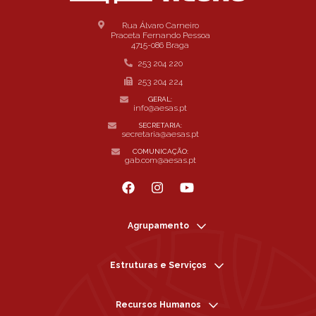
Rua Álvaro Carneiro
Praceta Fernando Pessoa
4715-086 Braga
253 204 220
253 204 224
GERAL:
info@aesas.pt
SECRETARIA:
secretaria@aesas.pt
COMUNICAÇÃO:
gab.com@aesas.pt
Agrupamento
Estruturas e Serviços
Recursos Humanos