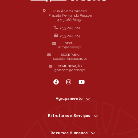
Rua Álvaro Carneiro
Praceta Fernando Pessoa
4715-086 Braga
253 204 220
253 204 224
GERAL:
info@aesas.pt
SECRETARIA:
secretaria@aesas.pt
COMUNICAÇÃO:
gab.com@aesas.pt
Agrupamento
Estruturas e Serviços
Recursos Humanos