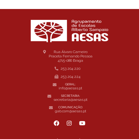
Rua Álvaro Carneiro
Praceta Fernando Pessoa
4715-086 Braga
253 204 220
253 204 224
GERAL:
info@aesas.pt
SECRETARIA:
secretaria@aesas.pt
COMUNICAÇÃO:
gab.com@aesas.pt