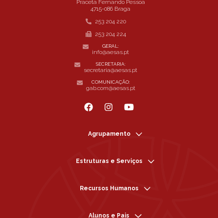
Praceta Fernando Pessoa
4715-086 Braga
253 204 220
253 204 224
GERAL:
info@aesas.pt
SECRETARIA:
secretaria@aesas.pt
COMUNICAÇÃO:
gab.com@aesas.pt
Agrupamento
Estruturas e Serviços
Recursos Humanos
Alunos e Pais