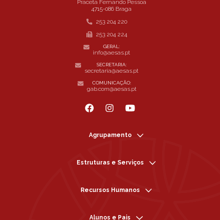
Praceta Fernando Pessoa
4715-086 Braga
253 204 220
253 204 224
GERAL:
info@aesas.pt
SECRETARIA:
secretaria@aesas.pt
COMUNICAÇÃO:
gab.com@aesas.pt
Agrupamento
Estruturas e Serviços
Recursos Humanos
Alunos e Pais