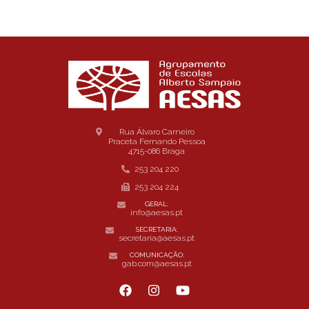
Rua Álvaro Carneiro
Praceta Fernando Pessoa
4715-086 Braga
253 204 220
253 204 224
GERAL:
info@aesas.pt
SECRETARIA:
secretaria@aesas.pt
COMUNICAÇÃO:
gab.com@aesas.pt