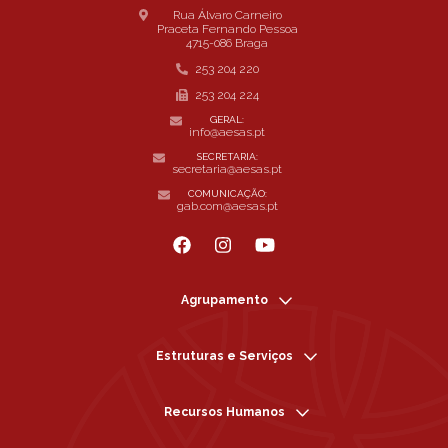
Rua Álvaro Carneiro
Praceta Fernando Pessoa
4715-086 Braga
253 204 220
253 204 224
GERAL:
info@aesas.pt
SECRETARIA:
secretaria@aesas.pt
COMUNICAÇÃO:
gab.com@aesas.pt
Agrupamento
Estruturas e Serviços
Recursos Humanos