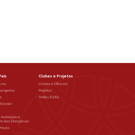
Pais
Clubes e Projetos
luno
Clubes e Oficinas
rangeiros
Projetos
s
Troféu ESAS
 Escolar
e Avaliação e
es das Disciplinas
Provas