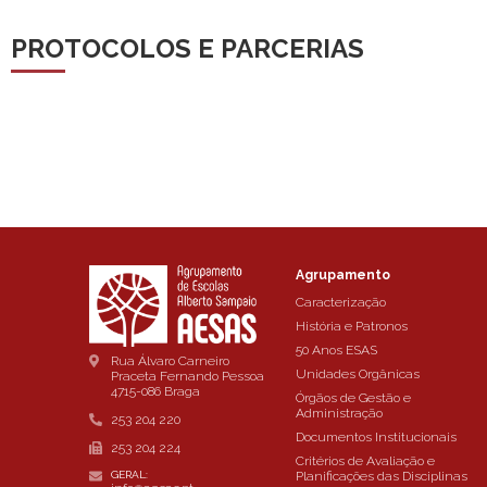
PROTOCOLOS E PARCERIAS
Agrupamento
Caracterização
História e Patronos
50 Anos ESAS
Rua Álvaro Carneiro
Unidades Orgânicas
Praceta Fernando Pessoa
4715-086 Braga
Órgãos de Gestão e
Administração
253 204 220
Documentos Institucionais
253 204 224
Critérios de Avaliação e
Planificações das Disciplinas
GERAL: