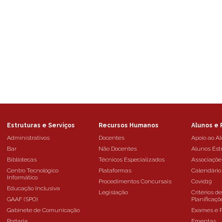
Estruturas e Serviços
Recursos Humanos
Alunos e 
Administrativos
Docentes
Apoio ao A
Bar
Não Docentes
Alunos Est
Bibliotecas
Técnicos Especializados
Associaçõe
Centro Tecnológico
Plataformas
Calendário
Informático
Procedimentos Concursais
Covid19
Educação Inclusiva
Legislação
Critérios d
GAAF (SPO)
Planificaçõ
Gabinete de Comunicação
Exames e 
Portaria
Ementas