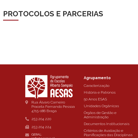
PROTOCOLOS E PARCERIAS
Agrupamento
Caracterização
História e Patronos
50 Anos ESAS
Rua Álvaro Carneiro
Unidades Orgânicas
Praceta Fernando Pessoa
4715-086 Braga
Órgãos de Gestão e
Administração
253 204 220
Documentos Institucionais
253 204 224
Critérios de Avaliação e
Planificações das Disciplinas
GERAL: