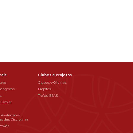
Pais
Clubes e Projetos
luno
Clubes e Oficinas
rangeiros
Projetos
s
Troféu ESAS
 Escolar
e Avaliação e
es das Disciplinas
Provas