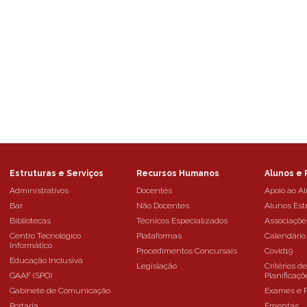
Estruturas e Serviços
Recursos Humanos
Alunos e 
Administrativos
Docentes
Apoio ao A
Bar
Não Docentes
Alunos Est
Bibliotecas
Técnicos Especializados
Associaçõe
Centro Tecnológico
Plataformas
Calendário
Informático
Procedimentos Concursais
Covid19
Educação Inclusiva
Legislação
Critérios d
GAAF (SPO)
Planificaçõ
Gabinete de Comunicação
Exames e 
Portaria
Ementas