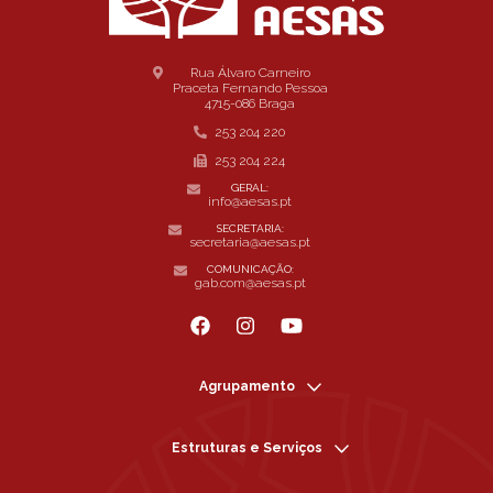
Rua Álvaro Carneiro
Praceta Fernando Pessoa
4715-086 Braga
253 204 220
253 204 224
GERAL:
info@aesas.pt
SECRETARIA:
secretaria@aesas.pt
COMUNICAÇÃO:
gab.com@aesas.pt
Agrupamento
Estruturas e Serviços