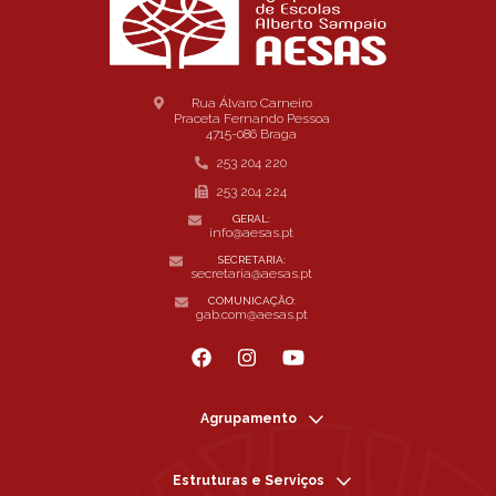
Rua Álvaro Carneiro
Praceta Fernando Pessoa
4715-086 Braga
253 204 220
253 204 224
GERAL:
info@aesas.pt
SECRETARIA:
secretaria@aesas.pt
COMUNICAÇÃO:
gab.com@aesas.pt
Agrupamento
Estruturas e Serviços