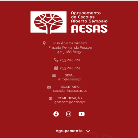
Rua Álvaro Carneiro
Praceta Fernando Pessoa
4715-086 Braga
253 204 220
253 204 224
GERAL:
info@aesas.pt
SECRETARIA:
secretaria@aesas.pt
COMUNICAÇÃO:
gab.com@aesas.pt
Agrupamento