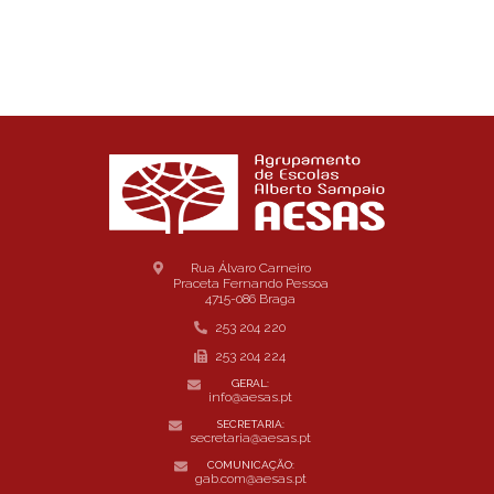
Rua Álvaro Carneiro
Praceta Fernando Pessoa
4715-086 Braga
253 204 220
253 204 224
GERAL:
info@aesas.pt
SECRETARIA:
secretaria@aesas.pt
COMUNICAÇÃO:
gab.com@aesas.pt