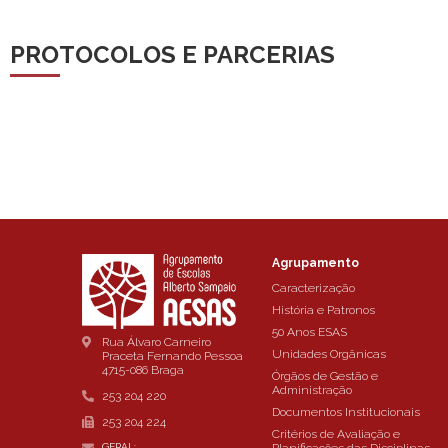
PROTOCOLOS E PARCERIAS
Agrupamento
Caracterização
História e Patronos
50 Anos ESAS
Rua Álvaro Carneiro
Unidades Orgânicas
Praceta Fernando Pessoa
4715-086 Braga
Órgãos de Gestão e
Administração
253 204 220
Documentos Institucionais
253 204 224
Critérios de Avaliação e
GERAL: