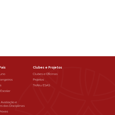
Pais
Clubes e Projetos
luno
Clubes e Oficinas
rangeiros
Projetos
s
Troféu ESAS
 Escolar
e Avaliação e
es das Disciplinas
Provas