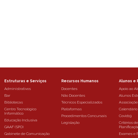
Estruturas e Serviços
Recursos Humanos
Alunos e 
Administrativos
Docentes
Apoio ao A
Bar
Não Docentes
Alunos Est
Bibliotecas
Técnicos Especializados
Associaçõe
Centro Tecnológico
Plataformas
Calendário
Informático
Procedimentos Concursais
Covid19
Educação Inclusiva
Legislação
Critérios d
GAAF (SPO)
Planificaçõ
Gabinete de Comunicação
Exames e 