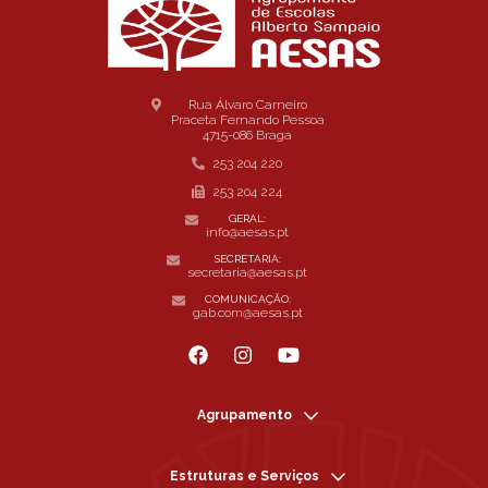
Rua Álvaro Carneiro
Praceta Fernando Pessoa
4715-086 Braga
253 204 220
253 204 224
GERAL:
info@aesas.pt
SECRETARIA:
secretaria@aesas.pt
COMUNICAÇÃO:
gab.com@aesas.pt
Agrupamento
Estruturas e Serviços