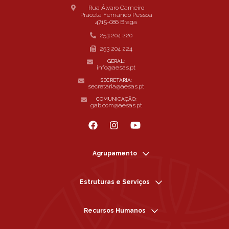
Rua Álvaro Carneiro
Praceta Fernando Pessoa
4715-086 Braga
253 204 220
253 204 224
GERAL:
info@aesas.pt
SECRETARIA:
secretaria@aesas.pt
COMUNICAÇÃO:
gab.com@aesas.pt
Agrupamento
Estruturas e Serviços
Recursos Humanos