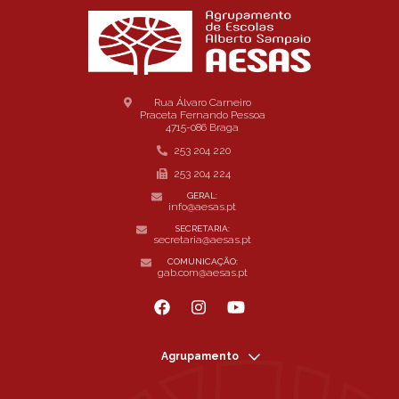
Rua Álvaro Carneiro
Praceta Fernando Pessoa
4715-086 Braga
253 204 220
253 204 224
GERAL:
info@aesas.pt
SECRETARIA:
secretaria@aesas.pt
COMUNICAÇÃO:
gab.com@aesas.pt
Agrupamento