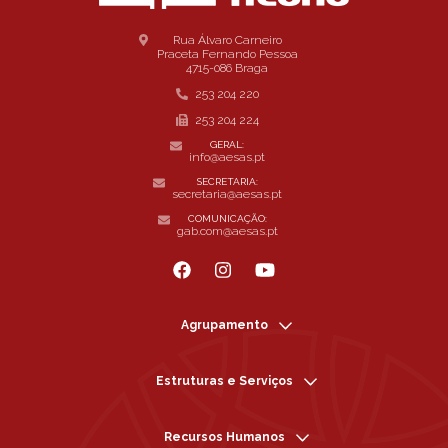
Rua Álvaro Carneiro
Praceta Fernando Pessoa
4715-086 Braga
253 204 220
253 204 224
GERAL:
info@aesas.pt
SECRETARIA:
secretaria@aesas.pt
COMUNICAÇÃO:
gab.com@aesas.pt
Agrupamento
Estruturas e Serviços
Recursos Humanos