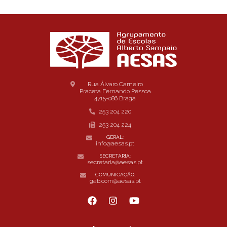
Rua Álvaro Carneiro
Praceta Fernando Pessoa
4715-086 Braga
253 204 220
253 204 224
GERAL:
info@aesas.pt
SECRETARIA:
secretaria@aesas.pt
COMUNICAÇÃO:
gab.com@aesas.pt