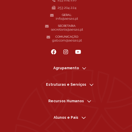
253 204 220
253 204 224
GERAL:
info@aesas.pt
SECRETARIA:
secretaria@aesas.pt
COMUNICAÇÃO:
gab.com@aesas.pt
Agrupamento
Estruturas e Serviços
Recursos Humanos
Alunos e Pais