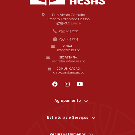
Rua Álvaro Carneiro
Praceta Fernando Pessoa
4715-086 Braga
253 204 220
253 204 224
GERAL:
info@aesas.pt
SECRETARIA:
secretaria@aesas.pt
COMUNICAÇÃO:
gab.com@aesas.pt
Agrupamento
Estruturas e Serviços
Recursos Humanos