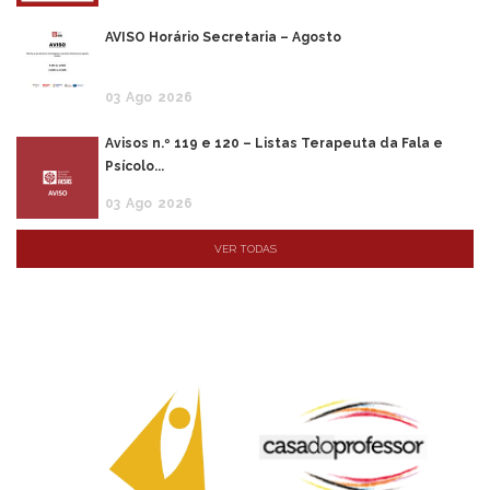
AVISO Horário Secretaria – Agosto
03
Ago
2026
Avisos n.º 119 e 120 – Listas Terapeuta da Fala e
Psícolo...
03
Ago
2026
VER TODAS