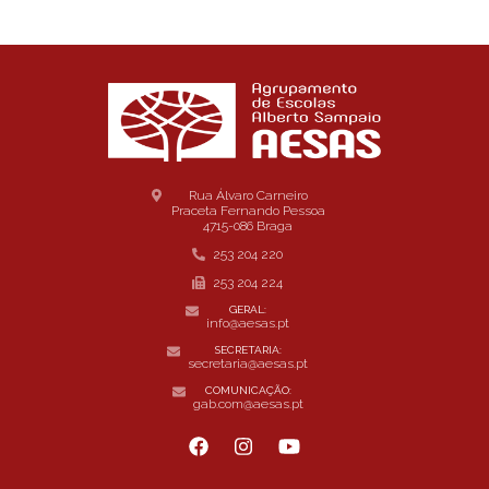
Rua Álvaro Carneiro
Praceta Fernando Pessoa
4715-086 Braga
253 204 220
253 204 224
GERAL:
info@aesas.pt
SECRETARIA:
secretaria@aesas.pt
COMUNICAÇÃO:
gab.com@aesas.pt