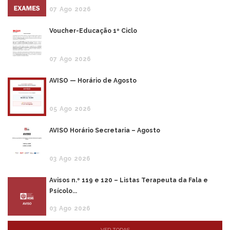
07
Ago
2026
Voucher-Educação 1º Ciclo
07
Ago
2026
AVISO — Horário de Agosto
05
Ago
2026
AVISO Horário Secretaria – Agosto
03
Ago
2026
Avisos n.º 119 e 120 – Listas Terapeuta da Fala e
Psícolo...
03
Ago
2026
VER TODAS