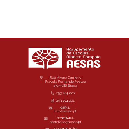
Rua Álvaro Carneiro
Praceta Fernando Pessoa
4715-086 Braga
253 204 220
253 204 224
GERAL:
info@aesas.pt
SECRETARIA:
secretaria@aesas.pt
COMUNICAÇÃO: