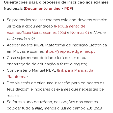
Orientações para o processo de inscrição nos exames
Nacionais (
Documento online
+
PDF
)
Se pretendes realizar exames este ano deverás primeiro
ler toda a documentação (
Regulamento de
Exames
/
Guia Geral Exames 2024
e
Normas 01
e
Norma
02 (quando sair);
Aceder ao site
PIEPE
Plataforma de Inscrição Eletrónica
em Provas e Exames
https://jnepiepe.dge.mec.pt
:
Caso sejas menor de idade terá de ser o teu
encarregado de educação a fazer o registo;
Convém ler o Manual PIEPE (
link para Manual da
Plataforma
);
Depois, terás de criar uma inscrição para colocares os
teus dados
**
e indicares os exames que necessitas de
realizar:
Se fores aluno de 12ºano, nas opções dos exames
colocar tudo a
Não,
menos o último campo
4.8
(
pois