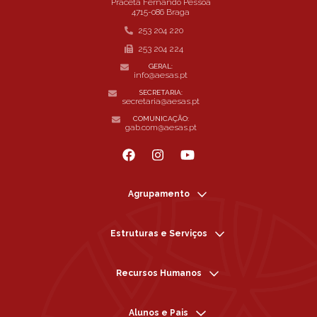
Praceta Fernando Pessoa
4715-086 Braga
253 204 220
253 204 224
GERAL:
info@aesas.pt
SECRETARIA:
secretaria@aesas.pt
COMUNICAÇÃO:
gab.com@aesas.pt
Agrupamento
Estruturas e Serviços
Recursos Humanos
Alunos e Pais