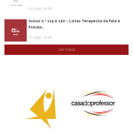
03
Ago
2026
Avisos n.º 119 e 120 – Listas Terapeuta da Fala e
Psícolo...
03
Ago
2026
VER TODAS