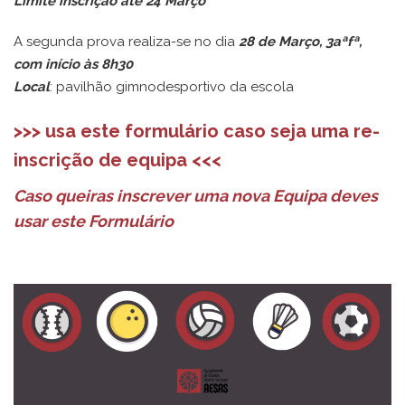
Limite inscrição até 24 Março
A segunda prova realiza-se no dia
28 de Março, 3aªfª,
com início às 8h30
Local
: pavilhão gimnodesportivo da escola
>>>
usa este formulário caso seja uma re-
inscrição de equipa
<<<
Caso queiras inscrever uma nova Equipa deves
usar este Formulário