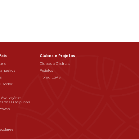
Pais
Clubes e Projetos
luno
Clubes e Oficinas
rangeiros
Projetos
s
Troféu ESAS
 Escolar
e Avaliação e
es das Disciplinas
Provas
scolares