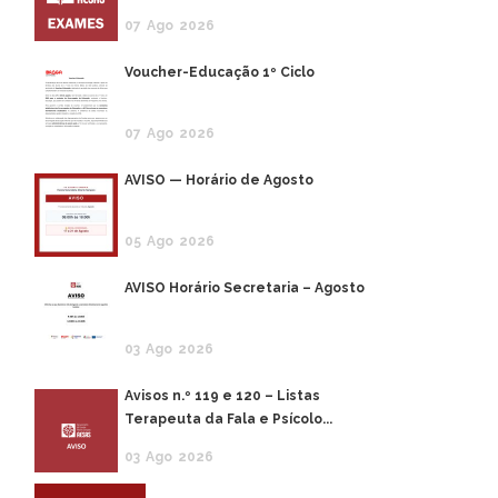
07
Ago
2026
Voucher-Educação 1º Ciclo
07
Ago
2026
AVISO — Horário de Agosto
05
Ago
2026
AVISO Horário Secretaria – Agosto
03
Ago
2026
Avisos n.º 119 e 120 – Listas
Terapeuta da Fala e Psícolo...
03
Ago
2026