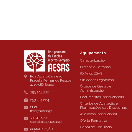
Agrupamento
Caracterização
História e Patronos
50 Anos ESAS
Rua Álvaro Carneiro
Unidades Orgânicas
Praceta Fernando Pessoa
4715-086 Braga
Órgãos de Gestão e
Administração
253 204 220
Documentos Institucionais
253 204 224
Critérios de Avaliação e
Planificações das Disciplinas
GERAL:
info@aesas.pt
Avaliação Institucional
SECRETARIA:
Oferta Formativa
secretaria@aesas.pt
Canal de Denúncia
COMUNICAÇÃO: