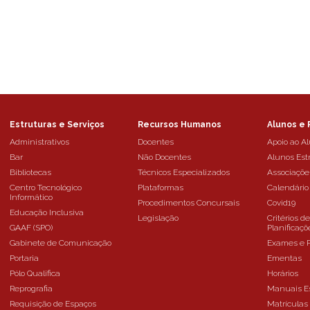
Estruturas e Serviços
Recursos Humanos
Alunos e 
Administrativos
Docentes
Apoio ao A
Bar
Não Docentes
Alunos Est
Bibliotecas
Técnicos Especializados
Associaçõe
Centro Tecnológico
Plataformas
Calendário
Informático
Procedimentos Concursais
Covid19
Educação Inclusiva
Legislação
Critérios d
GAAF (SPO)
Planificaçõ
Gabinete de Comunicação
Exames e 
Portaria
Ementas
Pólo Qualifica
Horários
Reprografia
Manuais E
Requisição de Espaços
Matrículas