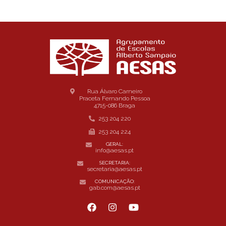
Rua Álvaro Carneiro
Praceta Fernando Pessoa
4715-086 Braga
253 204 220
253 204 224
GERAL:
info@aesas.pt
SECRETARIA:
secretaria@aesas.pt
COMUNICAÇÃO:
gab.com@aesas.pt