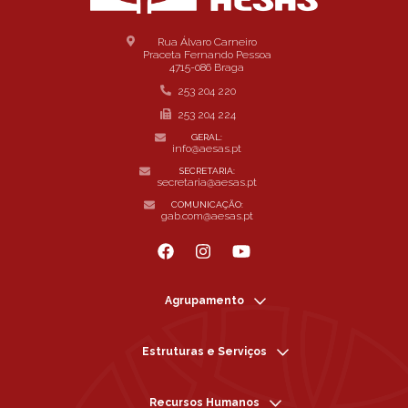
Rua Álvaro Carneiro
Praceta Fernando Pessoa
4715-086 Braga
253 204 220
253 204 224
GERAL:
info@aesas.pt
SECRETARIA:
secretaria@aesas.pt
COMUNICAÇÃO:
gab.com@aesas.pt
Agrupamento
Estruturas e Serviços
Recursos Humanos