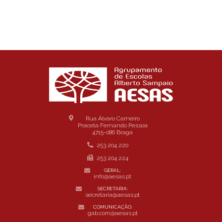
Rua Álvaro Carneiro
Praceta Fernando Pessoa
4715-086 Braga
253 204 220
253 204 224
GERAL:
info@aesas.pt
SECRETARIA:
secretaria@aesas.pt
COMUNICAÇÃO:
gab.com@aesas.pt