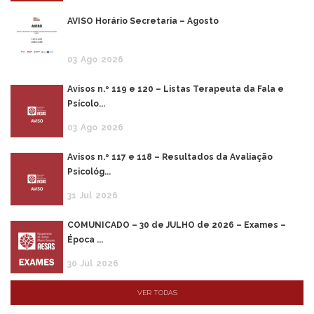
AVISO Horário Secretaria – Agosto
03
Ago
2026
Avisos n.º 119 e 120 – Listas Terapeuta da Fala e
Psícolo...
03
Ago
2026
Avisos n.º 117 e 118 – Resultados da Avaliação
Psicológ...
31
Jul
2026
COMUNICADO – 30 de JULHO de 2026 – Exames –
Época ...
30
Jul
2026
VER TODAS