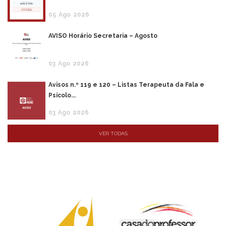
05
Ago
2026
AVISO Horário Secretaria – Agosto
03
Ago
2026
Avisos n.º 119 e 120 – Listas Terapeuta da Fala e
Psícolo...
03
Ago
2026
VER TODAS