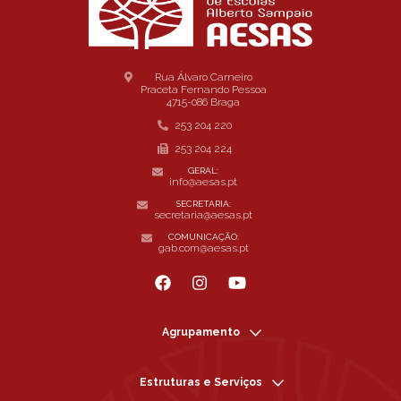
Rua Álvaro Carneiro
Praceta Fernando Pessoa
4715-086 Braga
253 204 220
253 204 224
GERAL:
info@aesas.pt
SECRETARIA:
secretaria@aesas.pt
COMUNICAÇÃO:
gab.com@aesas.pt
Agrupamento
Estruturas e Serviços