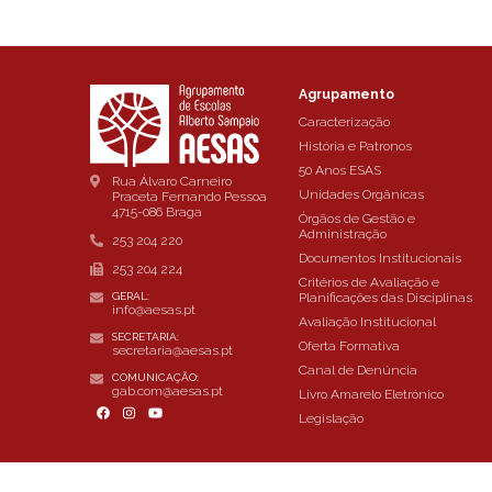
Agrupamento
Caracterização
História e Patronos
50 Anos ESAS
Rua Álvaro Carneiro
Unidades Orgânicas
Praceta Fernando Pessoa
4715-086 Braga
Órgãos de Gestão e
Administração
253 204 220
Documentos Institucionais
253 204 224
Critérios de Avaliação e
Planificações das Disciplinas
GERAL:
info@aesas.pt
Avaliação Institucional
SECRETARIA:
Oferta Formativa
secretaria@aesas.pt
Canal de Denúncia
COMUNICAÇÃO:
gab.com@aesas.pt
Livro Amarelo Eletrónico
Legislação