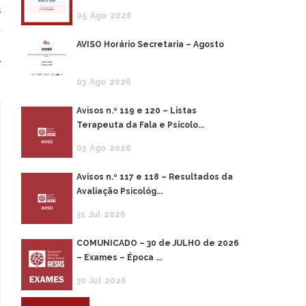
s
05
Ago
2026
a
o
AVISO Horário Secretaria – Agosto
e
03
Ago
2026
Avisos n.º 119 e 120 – Listas
Terapeuta da Fala e Psícolo...
03
Ago
2026
Avisos n.º 117 e 118 – Resultados da
Avaliação Psicológ...
31
Jul
2026
COMUNICADO – 30 de JULHO de 2026
– Exames – Época ...
30
Jul
2026