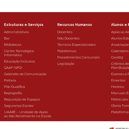
Estruturas e Serviços
Recursos Humanos
Alunos e 
Administrativos
Docentes
Apoio ao A
Bar
Não Docentes
Alunos Est
Bibliotecas
Técnicos Especializados
Associaçõe
Centro Tecnológico
Plataformas
Calendário
Informático
Procedimentos Concursais
Covid19
Educação Inclusiva
Legislação
Critérios d
GAAF (SPO)
Planificaçõ
Gabinete de Comunicação
Exames e 
Portaria
Ementas
Pólo Qualifica
Horários
Reprografia
Manuais E
Requisição de Espaços
Matrículas
Segurança Escolar
Oferta For
UAARE – Unidade de Apoio
Plataforma
ao Alto Rendimento na Escola