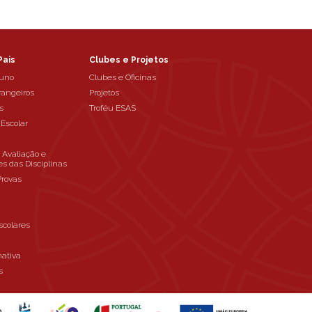
Pais
Clubes e Projetos
luno
Clubes e Oficinas
rangeiros
Projetos
s
Troféu ESAS
 Escolar
e Avaliação e
es das Disciplinas
Provas
scolares
mativa
s