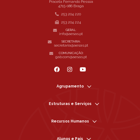
Praceta Fernando Pessoa
4715-086 Braga
253 204 220
253 204 224
GERAL:
info@aesas.pt
SECRETARIA:
secretaria@aesas.pt
COMUNICAÇÃO:
gab.com@aesas.pt
Agrupamento
Estruturas e Serviços
Recursos Humanos
Alunos e Pais