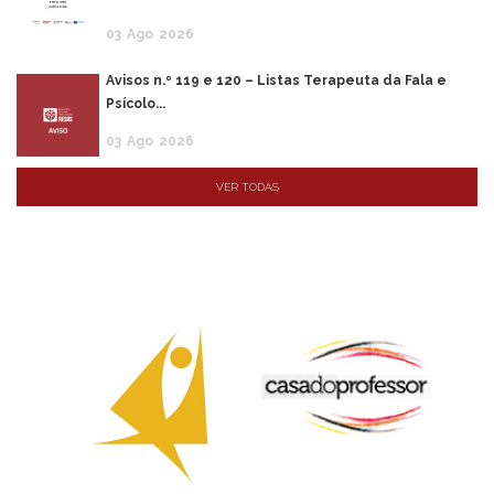
03
Ago
2026
Avisos n.º 119 e 120 – Listas Terapeuta da Fala e
Psícolo...
03
Ago
2026
VER TODAS