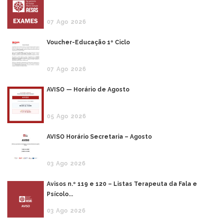
07
Ago
2026
Voucher-Educação 1º Ciclo
07
Ago
2026
AVISO — Horário de Agosto
05
Ago
2026
AVISO Horário Secretaria – Agosto
03
Ago
2026
Avisos n.º 119 e 120 – Listas Terapeuta da Fala e
Psícolo...
03
Ago
2026