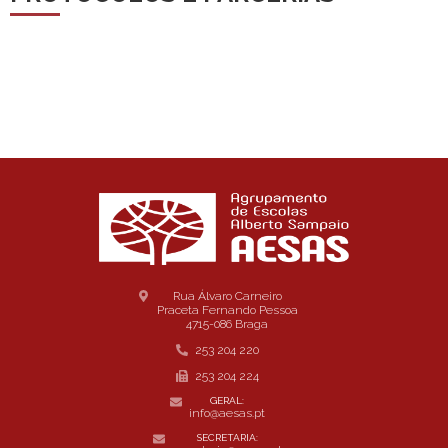
Rua Álvaro Carneiro
Praceta Fernando Pessoa
4715-086 Braga
253 204 220
253 204 224
GERAL:
info@aesas.pt
SECRETARIA: