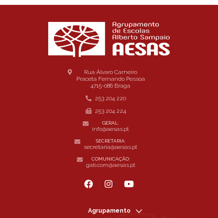
Rua Álvaro Carneiro
Praceta Fernando Pessoa
4715-086 Braga
253 204 220
253 204 224
GERAL:
info@aesas.pt
SECRETARIA:
secretaria@aesas.pt
COMUNICAÇÃO:
gab.com@aesas.pt
Agrupamento