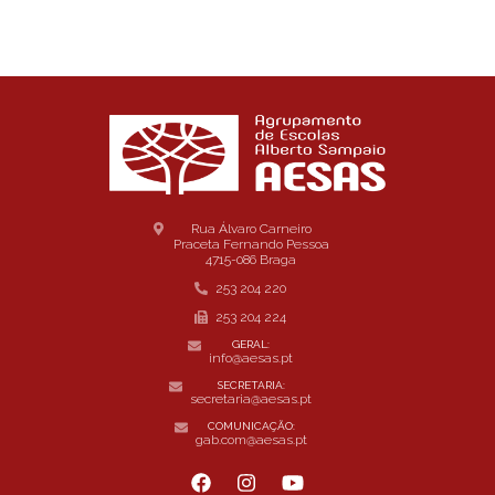
Rua Álvaro Carneiro
Praceta Fernando Pessoa
4715-086 Braga
253 204 220
253 204 224
GERAL:
info@aesas.pt
SECRETARIA:
secretaria@aesas.pt
COMUNICAÇÃO:
gab.com@aesas.pt