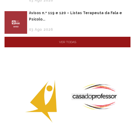
03
Ago
2026
Avisos n.º 119 e 120 – Listas Terapeuta da Fala e
Psícolo...
03
Ago
2026
VER TODAS