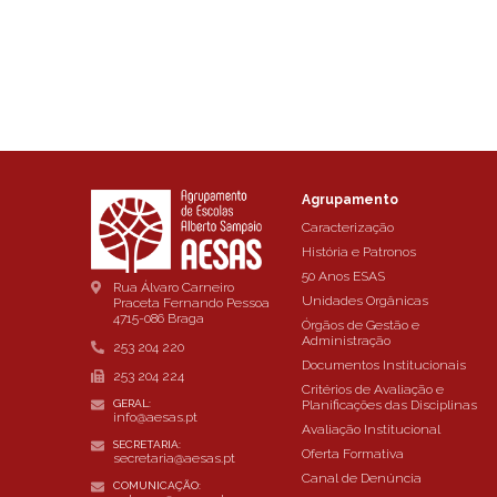
Agrupamento
Caracterização
História e Patronos
50 Anos ESAS
Rua Álvaro Carneiro
Unidades Orgânicas
Praceta Fernando Pessoa
4715-086 Braga
Órgãos de Gestão e
Administração
253 204 220
Documentos Institucionais
253 204 224
Critérios de Avaliação e
Planificações das Disciplinas
GERAL:
info@aesas.pt
Avaliação Institucional
SECRETARIA:
Oferta Formativa
secretaria@aesas.pt
Canal de Denúncia
COMUNICAÇÃO: