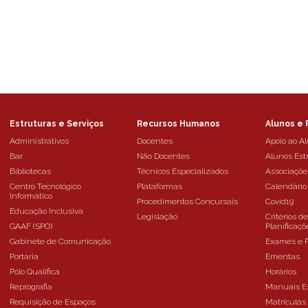
Estruturas e Serviços
Recursos Humanos
Alunos e 
Administrativos
Docentes
Apoio ao A
Bar
Não Docentes
Alunos Est
Bibliotecas
Técnicos Especializados
Associaçõe
Centro Tecnológico
Plataformas
Calendário
Informático
Procedimentos Concursais
Covid19
Educação Inclusiva
Legislação
Critérios d
GAAF (SPO)
Planificaçõ
Gabinete de Comunicação
Exames e 
Portaria
Ementas
Pólo Qualifica
Horários
Reprografia
Manuais E
Requisição de Espaços
Matrículas