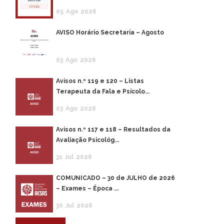
05
Ago
2026
AVISO Horário Secretaria – Agosto
03
Ago
2026
Avisos n.º 119 e 120 – Listas
Terapeuta da Fala e Psícolo...
03
Ago
2026
o
Avisos n.º 117 e 118 – Resultados da
Avaliação Psicológ...
e
31
Jul
2026
COMUNICADO – 30 de JULHO de 2026
– Exames – Época ...
30
Jul
2026