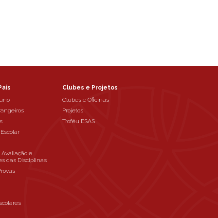
Pais
Clubes e Projetos
luno
Clubes e Oficinas
rangeiros
Projetos
s
Troféu ESAS
 Escolar
e Avaliação e
es das Disciplinas
Provas
scolares