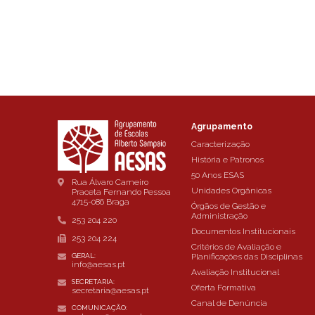
Agrupamento
Caracterização
História e Patronos
50 Anos ESAS
Rua Álvaro Carneiro
Unidades Orgânicas
Praceta Fernando Pessoa
4715-086 Braga
Órgãos de Gestão e
Administração
253 204 220
Documentos Institucionais
253 204 224
Critérios de Avaliação e
Planificações das Disciplinas
GERAL:
info@aesas.pt
Avaliação Institucional
SECRETARIA:
Oferta Formativa
secretaria@aesas.pt
Canal de Denúncia
COMUNICAÇÃO: