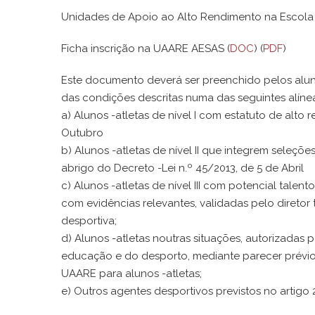
Unidades de Apoio ao Alto Rendimento na Escola
Ficha inscrição na UAARE AESAS (
DOC
) (
PDF
)
Este documento deverá ser preenchido pelos alun
das condições descritas numa das seguintes alín
a) Alunos -atletas de nível I com estatuto de alto
Outubro
b) Alunos -atletas de nível II que integrem seleçõ
abrigo do Decreto -Lei n.º 45/2013, de 5 de Abril
c) Alunos -atletas de nível III com potencial talen
com evidências relevantes, validadas pelo direto
desportiva;
d) Alunos -atletas noutras situações, autorizada
educação e do desporto, mediante parecer prévio 
UAARE para alunos -atletas;
e) Outros agentes desportivos previstos no artigo 