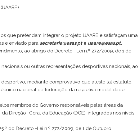
 (UAARE)
os que pretendam integrar o projeto UAARE e satisfaçam uma
eas e enviado para
secretaria@esas.pt
e
uaare@esas.pt
.
 rendimento, ao abrigo do Decreto –Lei n.º 272/2009, de 1 de
es nacionais ou outras representações desportivas nacionais, ao
to desportivo, mediante comprovativo que ateste tal estatuto,
r técnico nacional da federação da respetiva modalidade
s pelos membros do Governo responsáveis pelas áreas da
da Direção -Geral da Educação (DGE), integrados nos níveis
25.º do Decreto -Lei n.º 272/2009, de 1 de Outubro.