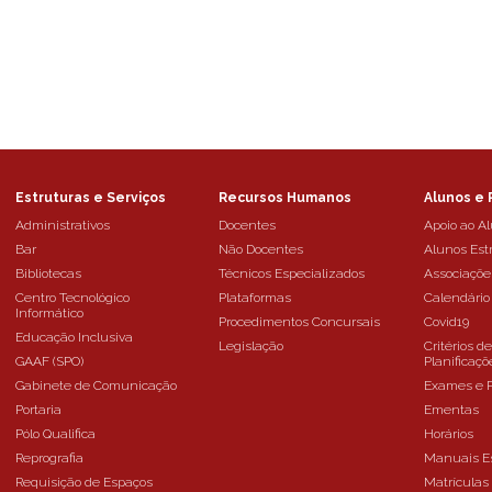
Estruturas e Serviços
Recursos Humanos
Alunos e 
Administrativos
Docentes
Apoio ao A
Bar
Não Docentes
Alunos Est
Bibliotecas
Técnicos Especializados
Associaçõe
Centro Tecnológico
Plataformas
Calendário
Informático
Procedimentos Concursais
Covid19
Educação Inclusiva
Legislação
Critérios d
GAAF (SPO)
Planificaçõ
Gabinete de Comunicação
Exames e 
Portaria
Ementas
Pólo Qualifica
Horários
Reprografia
Manuais E
Requisição de Espaços
Matrículas