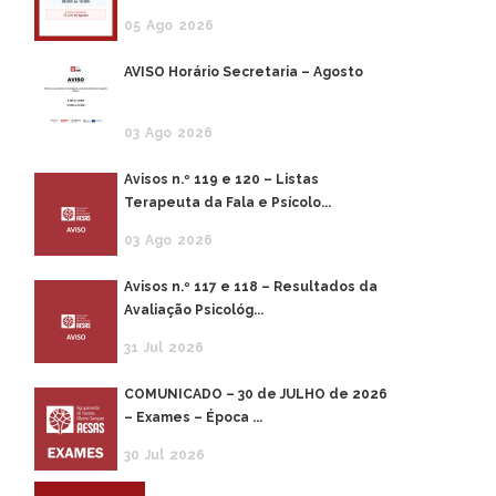
05
Ago
2026
AVISO Horário Secretaria – Agosto
03
Ago
2026
Avisos n.º 119 e 120 – Listas
Terapeuta da Fala e Psícolo...
03
Ago
2026
Avisos n.º 117 e 118 – Resultados da
Avaliação Psicológ...
31
Jul
2026
COMUNICADO – 30 de JULHO de 2026
– Exames – Época ...
30
Jul
2026