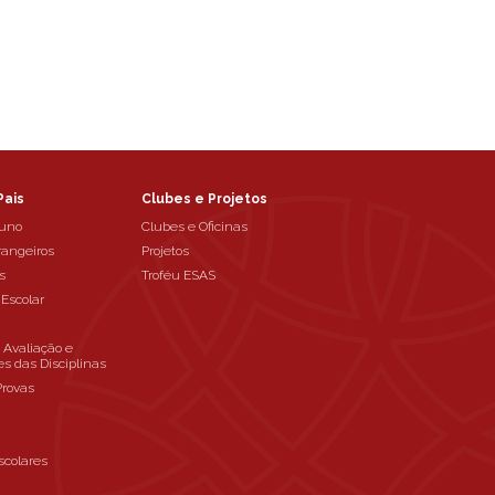
Pais
Clubes e Projetos
luno
Clubes e Oficinas
rangeiros
Projetos
s
Troféu ESAS
 Escolar
e Avaliação e
es das Disciplinas
Provas
scolares