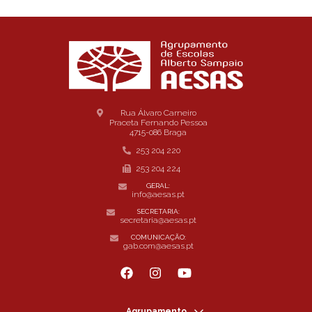
Rua Álvaro Carneiro
Praceta Fernando Pessoa
4715-086 Braga
253 204 220
253 204 224
GERAL:
info@aesas.pt
SECRETARIA:
secretaria@aesas.pt
COMUNICAÇÃO:
gab.com@aesas.pt
Agrupamento