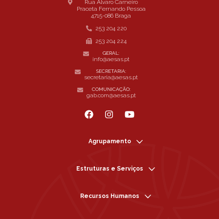
Rua Álvaro Carneiro
Praceta Fernando Pessoa
4715-086 Braga
253 204 220
253 204 224
GERAL:
info@aesas.pt
SECRETARIA:
secretaria@aesas.pt
COMUNICAÇÃO:
gab.com@aesas.pt
Agrupamento
Estruturas e Serviços
Recursos Humanos