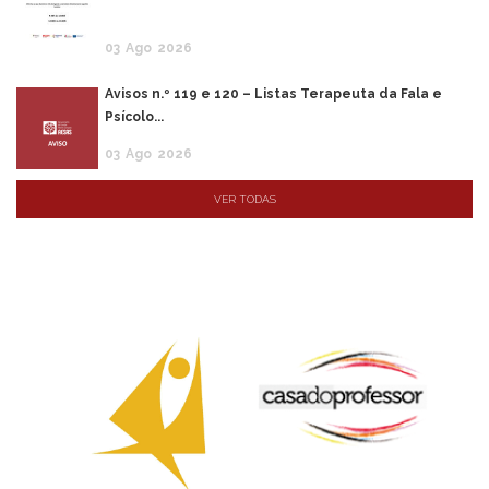
03
Ago
2026
Avisos n.º 119 e 120 – Listas Terapeuta da Fala e
Psícolo...
03
Ago
2026
VER TODAS