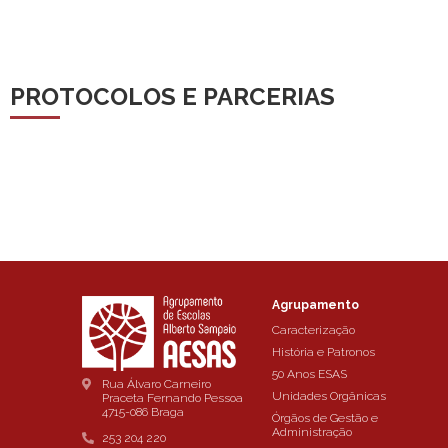
PROTOCOLOS E PARCERIAS
Agrupamento
Caracterização
História e Patronos
50 Anos ESAS
Rua Álvaro Carneiro
Unidades Orgânicas
Praceta Fernando Pessoa
4715-086 Braga
Órgãos de Gestão e
Administração
253 204 220