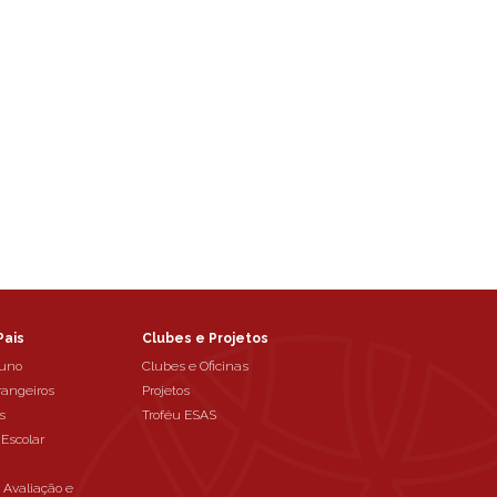
Pais
Clubes e Projetos
luno
Clubes e Oficinas
rangeiros
Projetos
s
Troféu ESAS
 Escolar
e Avaliação e