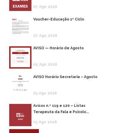
07
Ago
2026
Voucher-Educação 1º Ciclo
07
Ago
2026
AVISO — Horário de Agosto
05
Ago
2026
AVISO Horário Secretaria – Agosto
03
Ago
2026
Avisos n.º 119 e 120 – Listas
Terapeuta da Fala e Psícolo...
03
Ago
2026