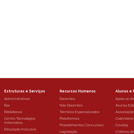
Estruturas e Serviços
Recursos Humanos
Alunos e 
Administrativos
Docentes
Apoio ao A
Bar
Não Docentes
Alunos Est
Bibliotecas
Técnicos Especializados
Associaçõe
Centro Tecnológico
Plataformas
Calendário
Informático
Procedimentos Concursais
Covid19
Educação Inclusiva
Legislação
Critérios d