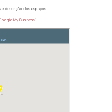
s e descrição dos espaços
Google My Business
“