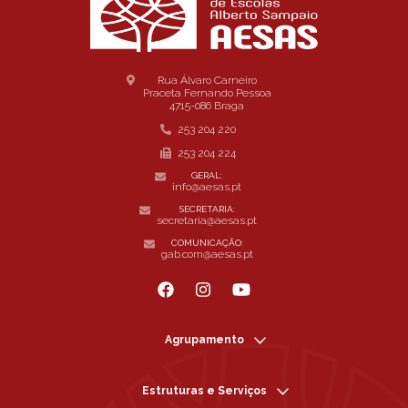
Rua Álvaro Carneiro
Praceta Fernando Pessoa
4715-086 Braga
253 204 220
253 204 224
GERAL:
info@aesas.pt
SECRETARIA:
secretaria@aesas.pt
COMUNICAÇÃO:
gab.com@aesas.pt
Agrupamento
Estruturas e Serviços