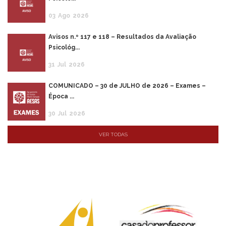
03
Ago
2026
Avisos n.º 117 e 118 – Resultados da Avaliação
Psicológ...
31
Jul
2026
COMUNICADO – 30 de JULHO de 2026 – Exames –
Época ...
30
Jul
2026
VER TODAS